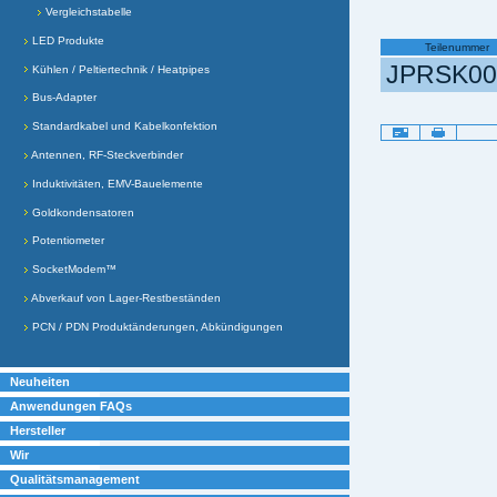
Vergleichstabelle
LED Produkte
Teilenummer
JPRSK00
Kühlen / Peltiertechnik / Heatpipes
Bus-Adapter
Standardkabel und Kabelkonfektion
Artikelaktionen
Antennen, RF-Steckverbinder
Induktivitäten, EMV-Bauelemente
Goldkondensatoren
Potentiometer
SocketModem™
Abverkauf von Lager-Restbeständen
PCN / PDN Produktänderungen, Abkündigungen
Neuheiten
Anwendungen FAQs
Hersteller
Wir
Qualitätsmanagement