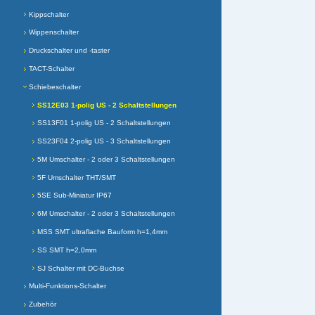
Kippschalter
Wippenschalter
Druckschalter und -taster
TACT-Schalter
Schiebeschalter
SS12E03 1-polig US - 2 Schaltstellungen
SS13F01 1-polig US - 2 Schaltstellungen
SS23F04 2-polig US - 3 Schaltstellungen
5M Umschalter - 2 oder 3 Schaltstellungen
5F Umschalter THT/SMT
5SE Sub-Miniatur IP67
6M Umschalter - 2 oder 3 Schaltstellungen
MSS SMT ultraflache Bauform h=1,4mm
SS SMT h=2,0mm
SJ Schalter mit DC-Buchse
Multi-Funktions-Schalter
Zubehör