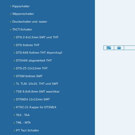
Kippschalter
Wippenschalter
Druckschalter und -taster
TACT-Schalter
DTS-3 6x3,5mm SMT und THT
DTS 6x6mm THT
Artikelaktionen
DTS-648 6x6mm THT 4kant-Kopf
DTSA66 abgewinkelt THT
DTS-25 12x12mm THT
DTSM 6x6mm SMT
TL TLM, 10x10, THT und SMT
TS8 8,8x8,8mm SMT waschbar
DTSM24 12x12mm SMT
KTSC-21 Kappe für DTSM24
TA3 - TA4
TML - MTA
PT Tact Schalter