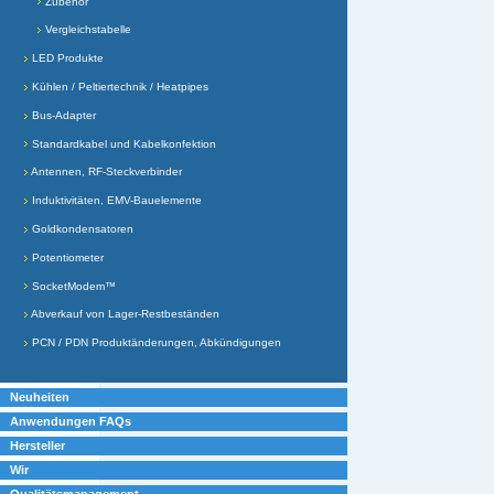
Zubehör
Vergleichstabelle
LED Produkte
Kühlen / Peltiertechnik / Heatpipes
Bus-Adapter
Standardkabel und Kabelkonfektion
Antennen, RF-Steckverbinder
Induktivitäten, EMV-Bauelemente
Goldkondensatoren
Potentiometer
SocketModem™
Abverkauf von Lager-Restbeständen
PCN / PDN Produktänderungen, Abkündigungen
Neuheiten
Anwendungen FAQs
Hersteller
Wir
Qualitätsmanagement