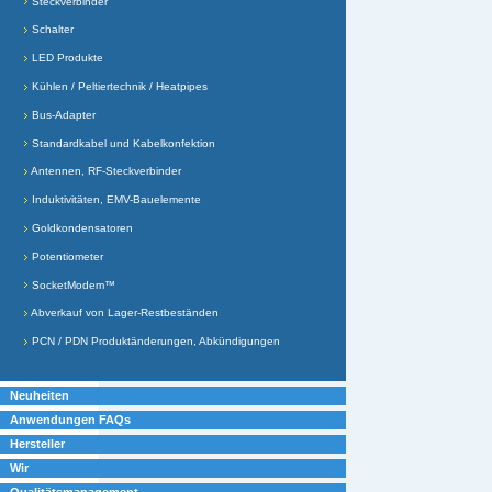
Steckverbinder
Schalter
LED Produkte
Kühlen / Peltiertechnik / Heatpipes
Bus-Adapter
Standardkabel und Kabelkonfektion
Antennen, RF-Steckverbinder
Induktivitäten, EMV-Bauelemente
Goldkondensatoren
Potentiometer
SocketModem™
Abverkauf von Lager-Restbeständen
PCN / PDN Produktänderungen, Abkündigungen
Neuheiten
Anwendungen FAQs
Hersteller
Wir
Qualitätsmanagement