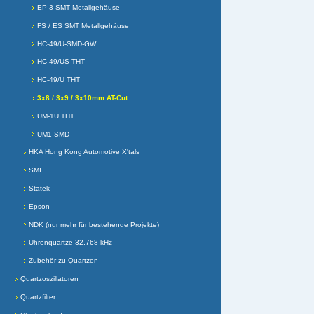
EP-3 SMT Metallgehäuse
FS / ES SMT Metallgehäuse
HC-49/U-SMD-GW
HC-49/US THT
HC-49/U THT
3x8 / 3x9 / 3x10mm AT-Cut
UM-1U THT
UM1 SMD
HKA Hong Kong Automotive X'tals
SMI
Statek
Epson
NDK (nur mehr für bestehende Projekte)
Uhrenquartze 32,768 kHz
Zubehör zu Quartzen
Quartzoszillatoren
Quartzfilter