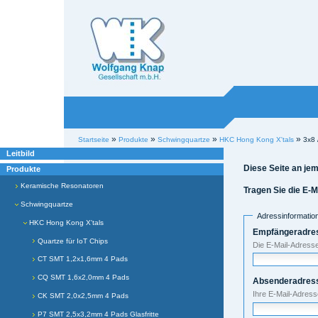
Willkommen bei
Knap
Industrieelektronik
Sektionen
Benutzerspezifische
»
»
»
»
Startseite
Produkte
Schwingquartze
HKC Hong Kong X'tals
3x8 
Werkzeuge
Leitbild
Diese Seite an j
Produkte
Keramische Resonatoren
Tragen Sie die E-
Schwingquartze
Adressinformatio
HKC Hong Kong X'tals
Empfängeradres
Quartze für IoT Chips
Die E-Mail-Adresse
CT SMT 1,2x1,6mm 4 Pads
CQ SMT 1,6x2,0mm 4 Pads
Absenderadres
Ihre E-Mail-Adres
CK SMT 2,0x2,5mm 4 Pads
P7 SMT 2,5x3,2mm 4 Pads Glasfritte