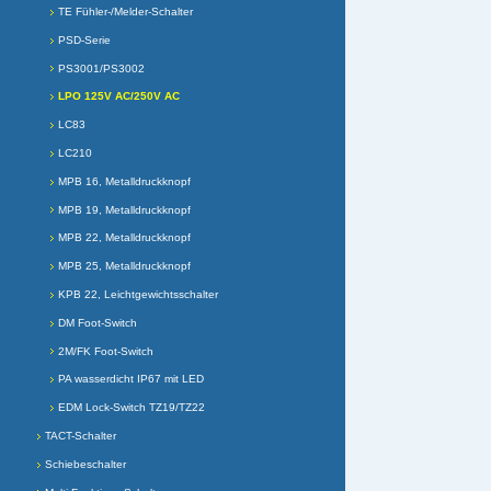
TE Fühler-/Melder-Schalter
PSD-Serie
PS3001/PS3002
LPO 125V AC/250V AC
LC83
LC210
MPB 16, Metalldruckknopf
MPB 19, Metalldruckknopf
MPB 22, Metalldruckknopf
MPB 25, Metalldruckknopf
KPB 22, Leichtgewichtsschalter
DM Foot-Switch
2M/FK Foot-Switch
PA wasserdicht IP67 mit LED
EDM Lock-Switch TZ19/TZ22
TACT-Schalter
Schiebeschalter