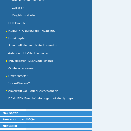
Multi-Funktions-Schalter
Zubehör
Vergleichstabelle
LED Produkte
Kühlen / Peltiertechnik / Heatpipes
Bus-Adapter
Standardkabel und Kabelkonfektion
Antennen, RF-Steckverbinder
Induktivitäten, EMV-Bauelemente
Goldkondensatoren
Potentiometer
SocketModem™
Abverkauf von Lager-Restbeständen
PCN / PDN Produktänderungen, Abkündigungen
Neuheiten
Anwendungen FAQs
Hersteller