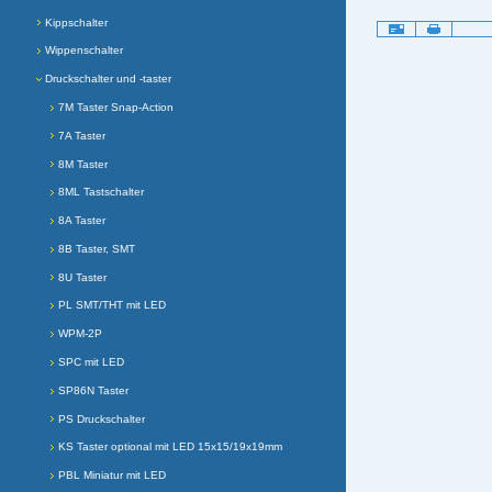
Kippschalter
Artikelaktionen
Wippenschalter
Druckschalter und -taster
7M Taster Snap-Action
7A Taster
8M Taster
8ML Tastschalter
8A Taster
8B Taster, SMT
8U Taster
PL SMT/THT mit LED
WPM-2P
SPC mit LED
SP86N Taster
PS Druckschalter
KS Taster optional mit LED 15x15/19x19mm
PBL Miniatur mit LED