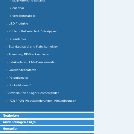
Multi-Funktions-Schalter
Zubehör
Vergleichstabelle
LED Produkte
Kühlen / Peltiertechnik / Heatpipes
Bus-Adapter
Standardkabel und Kabelkonfektion
Antennen, RF-Steckverbinder
Induktivitäten, EMV-Bauelemente
Goldkondensatoren
Potentiometer
SocketModem™
Abverkauf von Lager-Restbeständen
PCN / PDN Produktänderungen, Abkündigungen
Neuheiten
Anwendungen FAQs
Hersteller