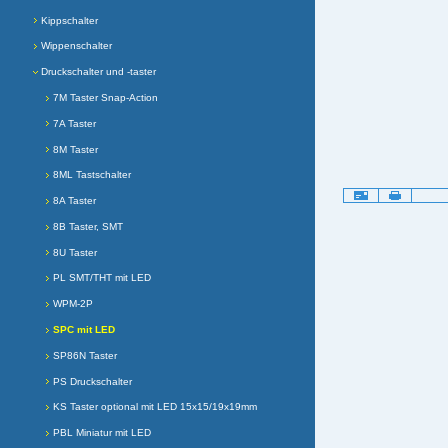
Kippschalter
Wippenschalter
Druckschalter und -taster
7M Taster Snap-Action
7A Taster
8M Taster
8ML Tastschalter
Artikelaktionen
8A Taster
8B Taster, SMT
8U Taster
PL SMT/THT mit LED
WPM-2P
SPC mit LED
SP86N Taster
PS Druckschalter
KS Taster optional mit LED 15x15/19x19mm
PBL Miniatur mit LED