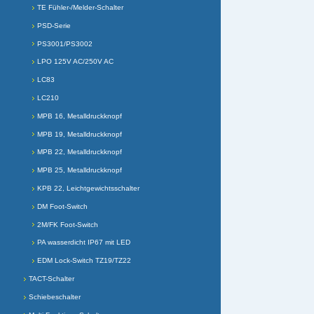
TE Fühler-/Melder-Schalter
PSD-Serie
PS3001/PS3002
LPO 125V AC/250V AC
LC83
LC210
MPB 16, Metalldruckknopf
MPB 19, Metalldruckknopf
MPB 22, Metalldruckknopf
MPB 25, Metalldruckknopf
KPB 22, Leichtgewichtsschalter
DM Foot-Switch
2M/FK Foot-Switch
PA wasserdicht IP67 mit LED
EDM Lock-Switch TZ19/TZ22
TACT-Schalter
Schiebeschalter