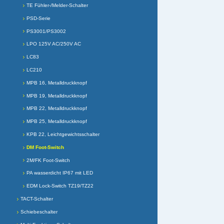
TE Fühler-/Melder-Schalter
PSD-Serie
PS3001/PS3002
LPO 125V AC/250V AC
LC83
LC210
MPB 16, Metalldruckknopf
MPB 19, Metalldruckknopf
MPB 22, Metalldruckknopf
MPB 25, Metalldruckknopf
KPB 22, Leichtgewichtsschalter
DM Foot-Switch
2M/FK Foot-Switch
PA wasserdicht IP67 mit LED
EDM Lock-Switch TZ19/TZ22
TACT-Schalter
Schiebeschalter