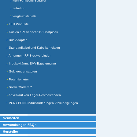
Multi-Funktions-Schalter
Zubehör
Vergleichstabelle
LED Produkte
Kühlen / Peltiertechnik / Heatpipes
Bus-Adapter
Standardkabel und Kabelkonfektion
Antennen, RF-Steckverbinder
Induktivitäten, EMV-Bauelemente
Goldkondensatoren
Potentiometer
SocketModem™
Abverkauf von Lager-Restbeständen
PCN / PDN Produktänderungen, Abkündigungen
Neuheiten
Anwendungen FAQs
Hersteller