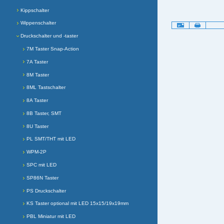
Kippschalter
Wippenschalter
Artikelaktionen
Druckschalter und -taster
7M Taster Snap-Action
7A Taster
8M Taster
8ML Tastschalter
8A Taster
8B Taster, SMT
8U Taster
PL SMT/THT mit LED
WPM-2P
SPC mit LED
SP86N Taster
PS Druckschalter
KS Taster optional mit LED 15x15/19x19mm
PBL Miniatur mit LED