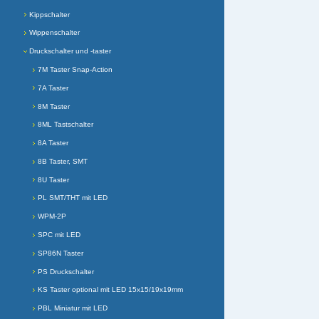
Kippschalter
Wippenschalter
Druckschalter und -taster
7M Taster Snap-Action
7A Taster
8M Taster
8ML Tastschalter
8A Taster
8B Taster, SMT
8U Taster
PL SMT/THT mit LED
WPM-2P
SPC mit LED
SP86N Taster
PS Druckschalter
KS Taster optional mit LED 15x15/19x19mm
PBL Miniatur mit LED