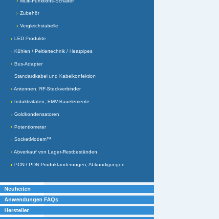
Multi-Funktions-Schalter
Zubehör
Vergleichstabelle
LED Produkte
Kühlen / Peltiertechnik / Heatpipes
Bus-Adapter
Standardkabel und Kabelkonfektion
Antennen, RF-Steckverbinder
Induktivitäten, EMV-Bauelemente
Goldkondensatoren
Potentiometer
SocketModem™
Abverkauf von Lager-Restbeständen
PCN / PDN Produktänderungen, Abkündigungen
Neuheiten
Anwendungen FAQs
Hersteller