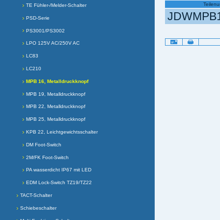
Teilen
TE Fühler-/Melder-Schalter
JDWMPB
PSD-Serie
PS3001/PS3002
Artikelaktionen
LPO 125V AC/250V AC
LC83
LC210
MPB 16, Metalldruckknopf
MPB 19, Metalldruckknopf
MPB 22, Metalldruckknopf
MPB 25, Metalldruckknopf
KPB 22, Leichtgewichtsschalter
DM Foot-Switch
2M/FK Foot-Switch
PA wasserdicht IP67 mit LED
EDM Lock-Switch TZ19/TZ22
TACT-Schalter
Schiebeschalter